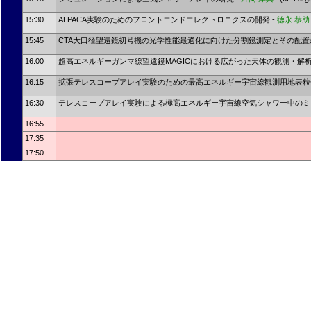
15:30
ALPACA実験のためのフロントエンドエレクトロニクスの開発 -
徳永 恭助
15:45
CTA大口径望遠鏡初号機の光学性能最適化に向けた分割鏡測定とその配置の
16:00
超高エネルギーガンマ線望遠鏡MAGICにおける広がった天体の観測・解析
16:15
拡張テレスコープアレイ実験のための最高エネルギー宇宙線観測用地表粒
16:30
テレスコープアレイ実験による極高エネルギー宇宙線空気シャワー中のミ
16:55
17:35
17:50