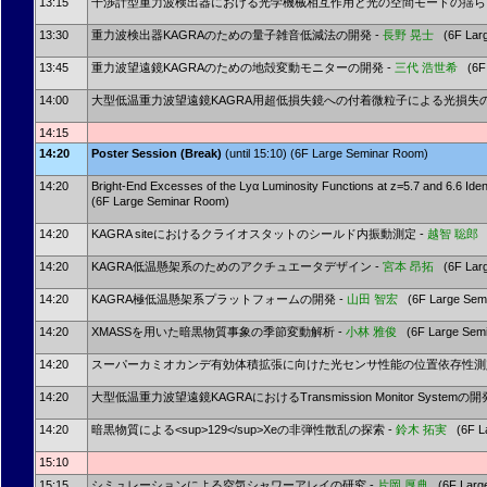
13:15
干渉計型重力波検出器における光学機械相互作用と光の空間モードの揺らぎ
13:30
重力波検出器KAGRAのための量子雑音低減法の開発 -
長野 晃士
(6F Larg
13:45
重力波望遠鏡KAGRAのための地殻変動モニターの開発 -
三代 浩世希
(6F 
14:00
大型低温重力波望遠鏡KAGRA用超低損失鏡への付着微粒子による光損失の
14:15
14:20
Poster Session (Break)
(until 15:10) (6F Large Seminar Room)
14:20
Bright-End Excesses of the Lyα Luminosity Functions at z=5.7 and 6.6 Iden
(6F Large Seminar Room)
14:20
KAGRA siteにおけるクライオスタットのシールド内振動測定 -
越智 聡郎
(
14:20
KAGRA低温懸架系のためのアクチュエータデザイン -
宮本 昂拓
(6F Larg
14:20
KAGRA極低温懸架系プラットフォームの開発 -
山田 智宏
(6F Large Sem
14:20
XMASSを用いた暗黒物質事象の季節変動解析 -
小林 雅俊
(6F Large Semi
14:20
スーパーカミオカンデ有効体積拡張に向けた光センサ性能の位置依存性測定
14:20
大型低温重力波望遠鏡KAGRAにおけるTransmission Monitor Systemの開
14:20
暗黒物質による<sup>129</sup>Xeの非弾性散乱の探索 -
鈴木 拓実
(6F La
15:10
15:15
シミュレーションによる空気シャワーアレイの研究 -
片岡 厚典
(6F Large