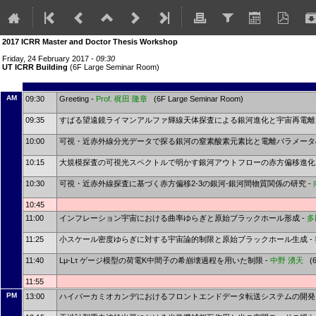
2017 ICRR Master and Doctor Thesis Workshop
Friday, 24 February 2017 -
09:30
UT ICRR Building
(6F Large Seminar Room)
AM
09:30
Greeting -
Prof.
梶田 隆章
(6F Large Seminar Room)
09:35
すばる望遠鏡ライマンアルファ輝線天体探査による銀河進化と宇宙再電離史
10:00
可視・近赤外線分光データで探る銀河の窒素酸素元素比と電離パラメータ
10:15
大規模探査の可視光スペクトルで明かす銀河アウトフローの赤方偏移進化 
10:30
可視・近赤外線探査に基づく赤方偏移2-3の銀河-銀河間物質関係の研究 -
10:45
11:00
インフレーション宇宙における曲率ゆらぎと原始ブラックホール形成 -
多
11:25
小スケール密度ゆらぎに対する宇宙論的制限と原始ブラックホール生成 -
11:40
Lμ-Lτ ゲージ模型の荷電K中間子の希崩壊過程を用いた制限 -
中野 湧天
(6F
11:55
PM
13:00
ハイパーカミオカンデにおけるフロントエンドデータ転送システムの開発 