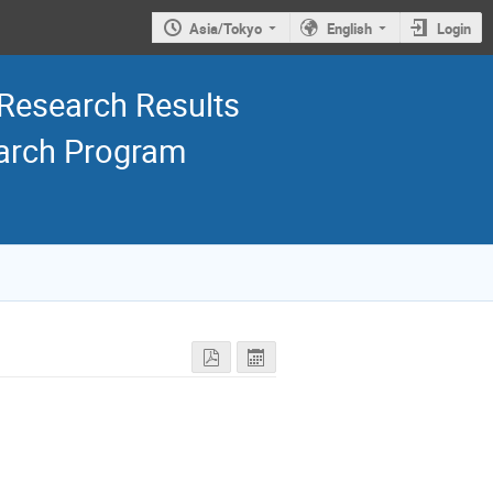
Asia/Tokyo
English
Login
ch Results
earch Program