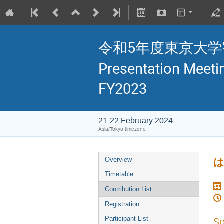
令和5年度東京大学宇宙
Presentation Meetin
FY2023
21-22 February 2024
Asia/Tokyo timezone
Overview
Timetable
Contribution List
Registration
Participant List
Sp