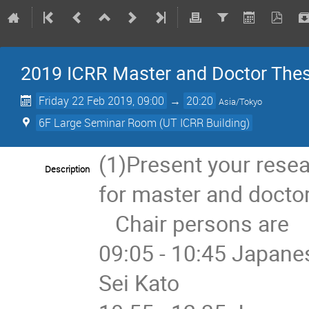
2019 ICRR Master and Doctor The
Friday 22 Feb 2019, 09:00
→
20:20
Asia/Tokyo
6F Large Seminar Room (UT ICRR Building)
(1)Present your rese
Description
for master and doctor
   Chair persons are

09:05 - 10:45 Japanes
Sei Kato
