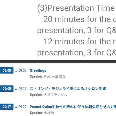
(3)Presentation Time

   20 minutes for the doctor presentation. 17 for 
presentation, 3 for Q&
   12 minutes for the master presentation. 9 for 
presentation, 3 for Q
Greetings
09:00
→
09:05
Speaker
:
Prof.
梶田 隆章
ストリング・モジュライ場によるオシロン生成
09:05
→
09:17
Speaker
:
大谷フランシス
Peccei-Quinn対称性の破れに伴う位相欠陥とその
09:17
→
09:29
Speaker
:
小林伸