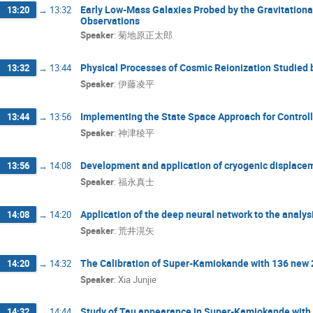
Early Low-Mass Galaxies Probed by the Gravitation
13:20
→
13:32
Observations
Speaker
:
菊地原正太郎
Physical Processes of Cosmic Reionization Studied
13:32
→
13:44
Speaker
:
伊藤凌平
Implementing the State Space Approach for Control
13:44
→
13:56
Speaker
:
神津稜平
Development and application of cryogenic displace
13:56
→
14:08
Speaker
:
福永真士
Application of the deep neural network to the analy
14:08
→
14:20
Speaker
:
荒井滉矢
The Calibration of Super-Kamiokande with 136 new 
14:20
→
14:32
Speaker
:
Xia Junjie
Study of Tau appearance in Super-Kamiokande with 
14:32
→
14:44