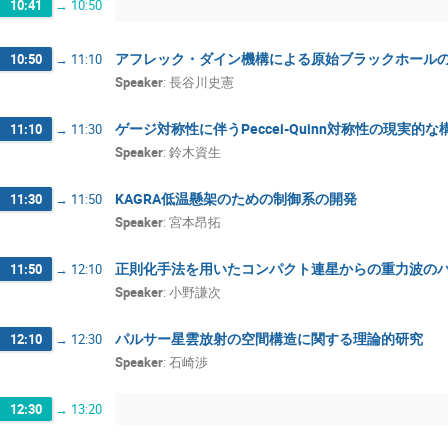
10:41
→
10:50
アフレック・ダイン機構による原始ブラックホール
10:50
→
11:10
Speaker
:
長谷川史憲
ゲージ対称性に伴うPeccei-Quinn対称性の現実的な
11:10
→
11:30
Speaker
:
鈴木資生
KAGRA低温懸架のための制御系の開発
11:30
→
11:50
Speaker
:
宮本昂拓
正則化手法を用いたコンパクト連星からの重力波の
11:50
→
12:10
Speaker
:
小野謙次
パルサー星雲放射の空間構造に関する理論的研究
12:10
→
12:30
Speaker
:
石崎渉
12:30
→
13:20