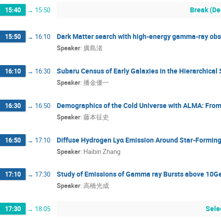
Break (De
15:40
→
15:50
Dark Matter search with high-energy gamma-ray obs
15:50
→
16:10
Speaker
:
廣島渚
Subaru Census of Early Galaxies in the Hierarchical 
16:10
→
16:30
Speaker
:
播金優一
Demographics of the Cold Universe with ALMA: From 
16:30
→
16:50
Speaker
:
藤本征史
Diffuse Hydrogen Lyα Emission Around Star-Forming 
16:50
→
17:10
Speaker
:
Haibin Zhang
Study of Emissions of Gamma ray Bursts above 10Ge
17:10
→
17:30
Speaker
:
高橋光成
Sele
17:30
→
18:05