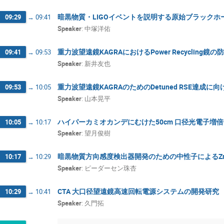
暗黒物質・LIGOイベントを説明する原始ブラックホ
09:29
→
09:41
Speaker
:
中塚洋佑
重力波望遠鏡KAGRAにおけるPower Recyclin
09:41
→
09:53
Speaker
:
新井友也
重力波望遠鏡KAGRAのためのDetuned RSE達
09:53
→
10:05
Speaker
:
山本晃平
ハイパーカミオカンデにむけた50cm 口径光電子増
10:05
→
10:17
Speaker
:
望月俊樹
暗黒物質方向感度検出器開発のための中性子によるZ
10:17
→
10:29
Speaker
:
ピーダーセン珠杏
CTA 大口径望遠鏡高速回転電源システムの開発研究
10:29
→
10:41
Speaker
:
久門拓