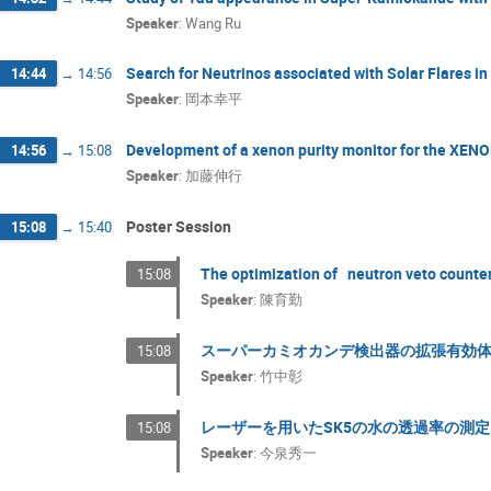
Speaker
:
Wang Ru
Search for Neutrinos associated with Solar Flares 
14:44
→
14:56
Speaker
:
岡本幸平
Development of a xenon purity monitor for the XE
14:56
→
15:08
Speaker
:
加藤伸行
Poster Session
15:08
→
15:40
The optimization of neutron veto counte
15:08
Speaker
:
陳育勤
スーパーカミオカンデ検出器の拡張有効
15:08
Speaker
:
竹中彰
レーザーを用いたSK5の水の透過率の測定
15:08
Speaker
:
今泉秀一