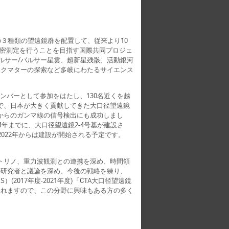
口径(4 ｍ) の３種類の望遠鏡群を配置して、従来より10
宙の精密測定を行うことを目指す国際共同プロジェ
パルサー/パルサー星雲、超新星残骸、活動銀河
ークマターの探索など多岐にわたるサイエンス
メンバーとして参加をはたし、130名近くを越
マで、日本が大きく貢献してきた大口径望遠鏡
サーからのガンマ線の信号検出にも成功しまし
2024年までに、大口径望遠鏡2-4号基が建設さ
022年からは建設が開始される予定です。
ートリノ、重力波観測との連携を深め、時間領
の研究者と議論を深め、今後の戦略を練り、
017年度-2021年度)「CTA大口径望遠鏡
まれますので、この分野に興味もある方の多く