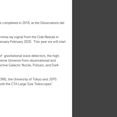
 completed in 2018, at the Observatorio del
amma-ray signal from the Crab Nebula in
uary-February 2020. This year we will start
f gravitational wave detectors, the high-
xtreme Universe from observational and
tive Galactic Nuclei, Pulsars, and Dark
ICRR), the University of Tokyo and JSPS
with the CTA Large Size Telescopes".