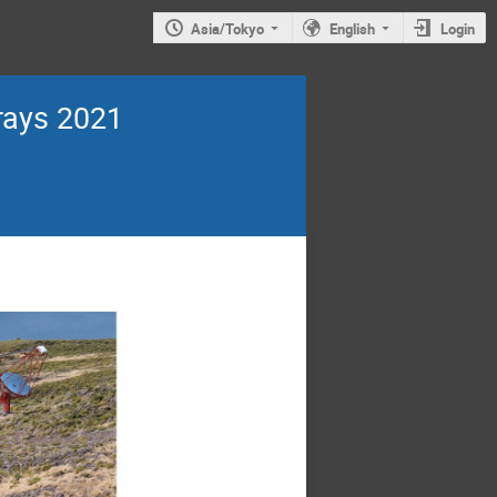
Asia/Tokyo
English
Login
rays 2021