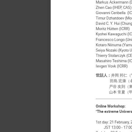
Markus Ackermann (
Zhen Cao (IHEP, CAS)
Giovanni Ceribella (I
Timur Dzhatdoev (Mos
David C. Y. Hui (Chun
Moritz Hütten (ICRR)
Kyohei Kawaguchi (
Francesco Longo (Univ
Kotaro Niinuma (Yama
Seiya Nozaki (Kyoto U
Thierry Stolarczyk (C
Masahiro Teshima (I
Ievgen Vovk (ICRR)
世話人：
井岡 邦仁（
田島 宏康（名大ISE
戸谷 友則（東京大
山本 常夏（甲南大
Online Workshop:
"The extreme Univer
1st day: 21 February,
JST 13:00 - 17:00 