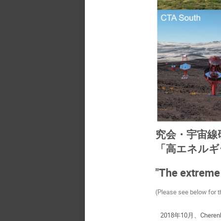
究会・宇宙線
「高エネルギ
"The extreme
(Please see below for t
2018年10月、Che