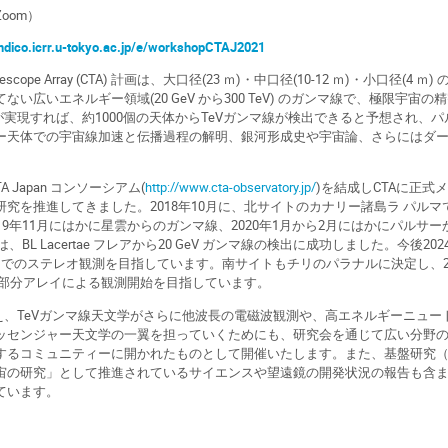
oom）
/indico.icrr.u-tokyo.ac.jp/e/workshopCTAJ2021
 Telescope Array (CTA) 計画は、大口径(23 ｍ)・中口径(10-12 ｍ)・小
ない広いエネルギー領域(20 GeV から300 TeV) のガンマ線で、極限宇
が実現すれば、約1000個の天体からTeVガンマ線が検出できると予想され、
ー天体での宇宙線加速と伝播過程の解明、銀河形成史や宇宙論、さらにはダ
A Japan コンソーシアム(
http://www.cta-observatory.jp/
)を結成しCTAに正式
研究を推進してきました。2018年10月に、北サイトのカナリー諸島ラ パル
19年11月にはかに星雲からのガンマ線、2020年1月から2月にはかにパル
は、BL Lacertae フレアから20 GeV ガンマ線の検出に成功しました。今後
台でのステレオ観測を目指しています。南サイトもチリのパラナルに決定し、2
台の部分アレイによる観測開始を目指しています。
迎え、TeVガンマ線天文学がさらに他波長の電磁波観測や、高エネルギーニュ
ッセンジャー天文学の一翼を担っていくためにも、研究会を通じて広い分野
るコミュニティーに開かれたものとして開催いたします。また、基盤研究（S）(2
宙の研究」として推進されているサイエンスや望遠鏡の開発状況の報告も含
ています。