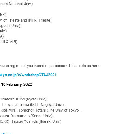
gnam National Univ.)
ICRR）
. of Trieste and INFN, Trieste)
guchi Univ.)
niv.)
EA)
CRR & MPI)
u to register if you intend to participate.
Please do so here:
u-tokyo.ac.jp/e/workshopCTAJ2021
: 10
February, 2022
Hidetoshi Kubo (Kyoto Univ.),
, Hiroyasu Tajima (ISEE, Nagoya Univ.）,
RR& MPI), Tomonori Totani (The Univ. of Tokyo）,
onatsu Yamamoto (Konan Univ.),
ICRR), Tatsuo Yoshida (Ibaraki Univ.)
o.ac.jp