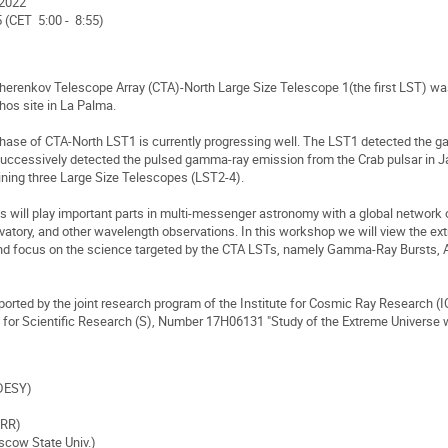
 2022
(CET 5:00 - 8:55)
herenkov Telescope Array (CTA)-North Large Size Telescope 1(the first LST) was
os site in La Palma.
ase of CTA-North LST1 is currently progressing well. The LST1 detected the g
ccessively detected the pulsed gamma-ray emission from the Crab pulsar in Jan
ining three Large Size Telescopes (LST2-4).
 will play important parts in multi-messenger astronomy with a global network o
vatory, and other wavelength observations. In this workshop we will view the e
nd focus on the science targeted by the CTA LSTs, namely Gamma-Ray Bursts, Ac
orted by the joint research program of the Institute for Cosmic Ray Research (
for Scientific Research (S), Number 17H06131 "Study of the Extreme Universe 
DESY)
CRR)
cow State Univ.)