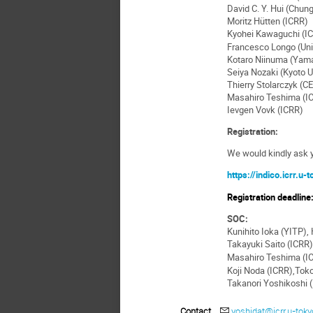
David C. Y. Hui (Chun
Moritz Hütten (ICRR)
Kyohei Kawaguchi (
Francesco Longo (Univ
Kotaro Niinuma (Yama
Seiya Nozaki (Kyoto U
Thierry Stolarczyk (C
Masahiro Teshima (I
Ievgen Vovk (ICRR)
Registration:
We would kindly ask yo
https://indico.icrr.
Registration deadline
SOC:
Kunihito Ioka (YITP), 
Takayuki Saito (ICRR)
Masahiro Teshima (IC
Koji Noda (ICRR),Tok
Takanori Yoshikoshi (
Contact
yoshidat@icrr.u-toky