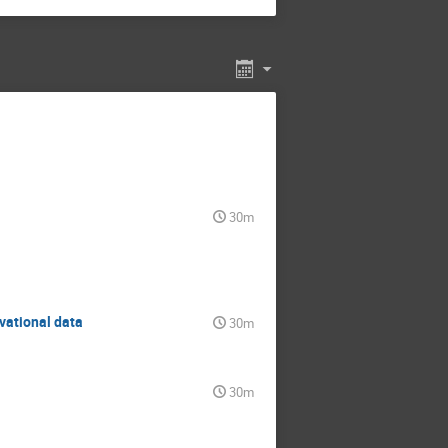
30m
vational data
30m
30m