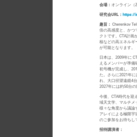
会場：
オンライン（Z
研究会URL：
https:/
趣旨：
Cherenkov
倍の高感度と、かつて
クトです。CTA計画
核などの高エネルギ
が可能となります。
日本は、2009年に CT
えるメンバーが準備
初号機が完成し、20
た。さらに2021年に
れ、大口径望遠鏡4
2027年には約50
今後、CTA時代を
域天文学、マルチメ
様々な角度から議論す
アレイによる極限宇
のご参加をお待ちし
招待講演者：