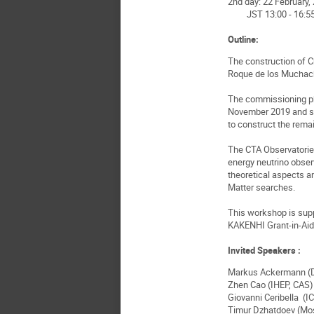
2nd day: 22 February,
JST 13:00 - 16:55 
Outline:
The construction of C
Roque de los Muchach
The commissioning ph
November 2019 and su
to construct the rema
The CTA Observatories
energy neutrino obser
theoretical aspects a
Matter searches.
This workshop is supp
KAKENHI Grant-in-Aid 
Invited Speakers :
Markus Ackermann (
Zhen Cao (IHEP, CAS)
Giovanni Ceribella (I
Timur Dzhatdoev (Mos