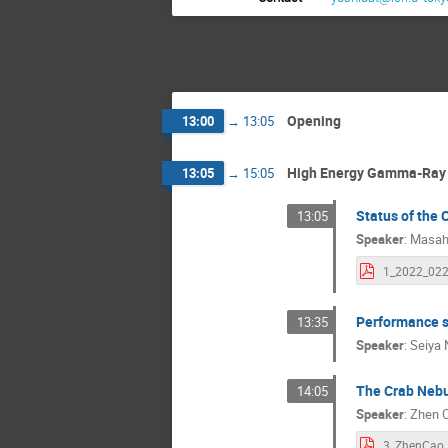
Opening
13:00
→
13:05
High Energy Gamma-Ray 
13:05
→
15:05
Status of the 
13:05
Speaker
:
Masahi
Performance st
13:35
Speaker
:
Seiya 
The Crab Nebu
14:05
Speaker
:
Zhen C