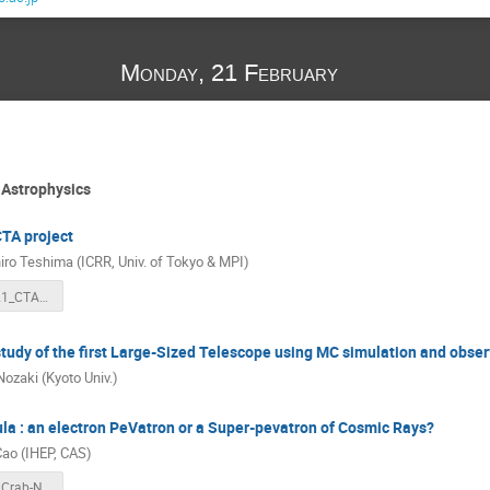
Monday, 21 February
Astrophysics
CTA project
ro Teshima (ICRR, Univ. of Tokyo & MPI)
1_2022_0221_CTA_MT.pdf
udy of the first Large-Sized Telescope using MC simulation and obser
Nozaki (Kyoto Univ.)
la : an electron PeVatron or a Super-pevatron of Cosmic Rays?
ao (IHEP, CAS)
3_ZhenCao_Crab-Nebula.pdf