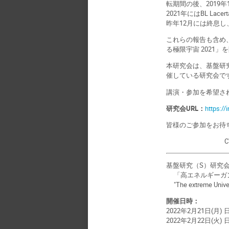
転期間の後、2019
2021年にはBL L
昨年12月には終息
これらの報告も含め、
る極限宇宙 2021
本研究会は、基盤研
催している研究会で
講演・参加を希望される
研究会URL：
https://
皆様のご参加をお待
CTA-Ja
基盤研究（S）研究
「高エネルギーガン
"The extreme Univer
開催日時：
2022年2月21日(月) 日本
2022年2月22日(火) 日本