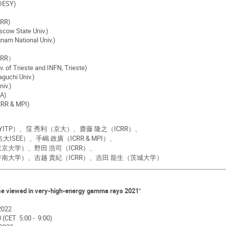
DESY)
CRR)
cow State Univ.)
gnam National Univ.)
ICRR）
. of Trieste and INFN, Trieste)
guchi Univ.)
niv.)
EA)
CRR & MPI)
YITP）、窪 秀利（京大）、齋藤 隆之（ICRR）、
E）、手嶋 政廣（ICRR & MPI）、
学）、野田 浩司（ICRR）、
学）、吉越 貴紀（ICRR）、吉田 龍生（茨城大学）
se viewed in very-high-energy gamma rays 2021"
 2022
(CET 5:00 - 9:00)