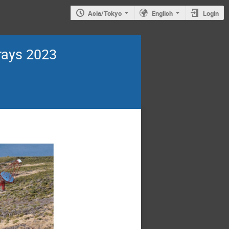
Asia/Tokyo
English
Login
rays 2023