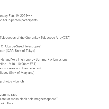
nday, Feb. 19, 2024===
on for in-person participants
 Telescopes of the Cherenkov Telescope Array(CTA)
 Large-Sized Telescopes"
CRR, Univ. of Tokyo)
ields and Very-High-Energy Gamma-Ray Emissions
online 9:10 - 10.00pm EST]
eres and their radiation"
v (Univ. of Maryland)
up photos + Lunch
mma-rays
ar-mass black hole magnetosphere""
u Univ.)