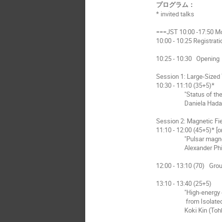
プログラム：
* invited talks
===JST 10:00 -17:50 Mo
10:00 - 10:25 Registrati
10:25 - 10:30 Opening
Session 1: Large-Sized
10:30 - 11:10 (35+5)*
"Status of the CTA
Daniela Hadasch (I
Session 2: Magnetic F
11:10 - 12:00 (45+5)* [
"Pulsar magnetosph
Alexander Philippo
12:00 - 13:10 (70) Gro
13:10 - 13:40 (25+5)
"High-energy ga
from Isolated stell
Koki Kin (Tohhok