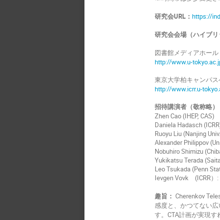
研究会URL：
https://i
研究会会場（ハイブリ
図書館メディアホール
http://www.u-tokyo.ac
東京大学柏キャンパス
http://www.icrr.u-tokyo
招待講演者（敬称略）
Zhen Cao (IHEP, CAS)
Daniela Hadasch (ICRR
Ruoyu Liu (Nanjing Univ
Alexander Philippov (Un
Nobuhiro Shimizu (Chiba
Yukikatsu Terada (Sai
Leo Tsukada (Penn State
Ievgen Vovk (ICRR）: in
趣旨：
Cherenkov 
感度と、かつてない広い
す。CTA計画が実現す