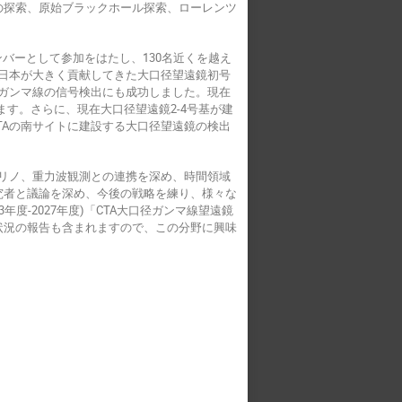
の探索、原始ブラックホール探索、ローレンツ
ンバーとして参加をはたし、130名近くを越え
、日本が大きく貢献してきた大口径望遠鏡初号
らのガンマ線の信号検出にも成功しました。現在
います。さらに、現在大口径望遠鏡2-4号基が建
TAの南サイトに建設する大口径望遠鏡の検出
トリノ、重力波観測との連携を深め、時間領域
究者と議論を深め、今後の戦略を練り、様々な
度-2027年度)「CTA大口径ガンマ線望遠鏡
状況の報告も含まれますので、この分野に興味