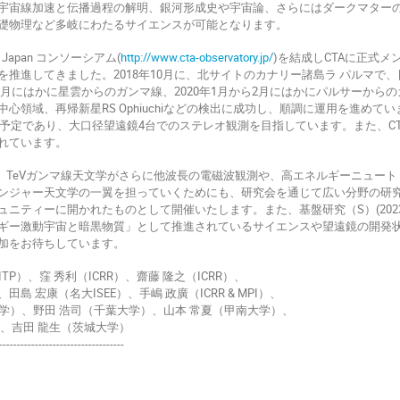
宇宙線加速と伝播過程の解明、銀河形成史や宇宙論、さらにはダークマター
礎物理など多岐にわたるサイエンスが可能となります。
 Japan コンソーシアム(
http://www.cta-observatory.jp/
)を結成しCTAに正式メ
を推進してきました。2018年10月に、北サイトのカナリー諸島ラ パルマで
11月にはかに星雲からのガンマ線、2020年1月から2月にはかにパルサーか
心領域、再帰新星RS Ophiuchiなどの検出に成功し、順調に運用を進めて
完成予定であり、大口径望遠鏡4台でのステレオ観測を目指しています。また、C
れています。
え、TeVガンマ線天文学がさらに他波長の電磁波観測や、高エネルギーニュー
ンジャー天文学の一翼を担っていくためにも、研究会を通じて広い分野の研
ニティーに開かれたものとして開催いたします。また、基盤研究（S）(2023年
ギー激動宇宙と暗黒物質」として推進されているサイエンスや望遠鏡の開発
加をお待ちしています。
ITP）、窪 秀利（ICRR）、齋藤 隆之（ICRR）、
島 宏康（名大ISEE）、手嶋 政廣（ICRR & MPI）、
）、野田 浩司（千葉大学）、山本 常夏（甲南大学）、
）、吉田 龍生（茨城大学）
-----------------------------------