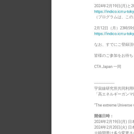
2024年2月19日(
https://indico.icrr.u-t
（プログラムは、この
2月12日（月）23時
https://indico.icrr.u-to
なお、すでにご登録頂
皆様のご参加をお待ち
CTA Japan 一同
-----------------
宇宙線研究所共同利用
「高エネルギーガンマ線
"The extreme Universe 
開催日時：
2024年2月19日(月) 日本時
2024年2月20日(火) 日本時
※時間帯は多少変更さ