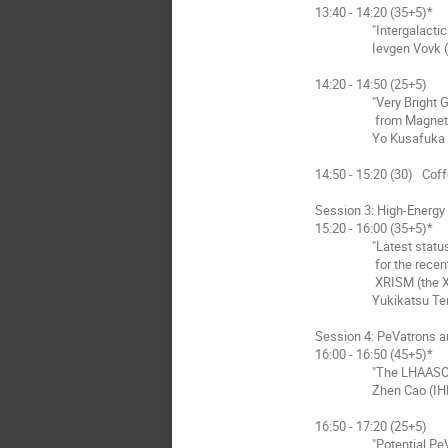
13:40 - 14:20 (35+5)*
"Intergalactic magne
Ievgen Vovk (ICRR,
14:20 - 14:50 (25+5)
"Very Bright Gamma
from Magnetic B
Yo Kusafuka (ICRR
14:50 - 15:20 (30) Cof
Session 3: High-Energy
15:20 - 16:00 (35+5)*
"Latest status an
for the recently b
XRISM (the X-Ray I
Yukikatsu Terada 
Session 4: PeVatrons a
16:00 - 16:50 (45+5)*
"The LHAASO Statu
Zhen Cao (IHEP
16:50 - 17:20 (25+5)
"Potential PeV cos