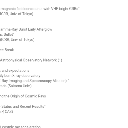
tic field constraints with VHE-bright GRBs"
 Univ. of Tokyo)
-Ray Burst Early Afterglow
ullet"
, Univ. of Tokyo)
fee Break
 Astrophysical Observatory Network (1)
d expectations
orn X-ray observatory
maging and Spectroscopy Mission) "
(Saitama Univ.)
nd the Origin of Cosmic Rays
s and Recent Results"
, CAS)
mic ray acceleration