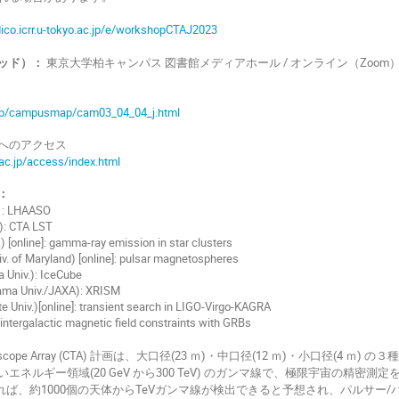
ndico.icrr.u-tokyo.ac.jp/e/workshopCTAJ2023
ッド）：
東京大学柏キャンパス 図書館メディアホール / オンライン（Zoom
.jp/campusmap/cam03_04_04_j.html
へのアクセス
.ac.jp/access/index.html
：
 : LHAASO
): CTA LST
.) [online]: gamma-ray emission in star clusters
iv. of Maryland) [online]: pulsar magnetospheres
 Univ.): IceCube
tama Univ./JAXA): XRISM
 Univ.)[online]: transient search in LIGO-Virgo-KAGRA
tergalactic magnetic field constraints with GRBs
Telescope Array (CTA) 計画は、大口径(23 ｍ)・中口径(12 ｍ)・小口径(
エネルギー領域(20 GeV から300 TeV) のガンマ線で、極限宇宙の精密
れば、約1000個の天体からTeVガンマ線が検出できると予想され、パルサー