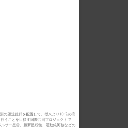
）
4 ｍ) の３種類の望遠鏡群を配置して、従来より10 倍の高
測定を行うことを目指す国際共同プロジェクトで
/パルサー星雲、超新星残骸、活動銀河核などの