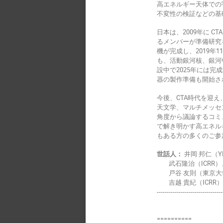
高エネルギー天体での
不変性の検証などの基
日本は、2009年に CTA
るメンバーが準備研究
機が完成し、2019年
も、活動銀河核、銀河中
設中で2025年には
器の製作準備も開始さ
今後、CTA時代を迎
天文学、マルチメッセ
角度から議論するコミュ
で解き明かす高エネル
もある方の多くのご参
世話人：
井岡 邦仁（Y
武石隆治（ICRR）、田
戸谷 友則（東京大学
吉越 貴紀（ICRR
---------------------------------
==========