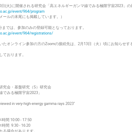
月)と20日(火)に開催される研究会「高エネルギーガンマ線でみる極限宇宙202
okyo.ac.jp/event/964/program
メールの末尾にも掲載しています。）
59分までは、参加のみの登録可能となっております。
kyo.ac.jp/event/964/registrations/
いたオンライン参加の方のZoomの接続先は、2月13日（火）頃にお知らせす
しております。
研究会・基盤研究（S）研究会
でみる極限宇宙2023」
viewed in very-high-energy gamma rays 2023"
間 10:00 - 17:50
間 9:30 - 16:20
れる場合があります。