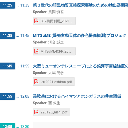
第３世代の暗黒物質直接探索実験のための検出器開
11:25
→
11:35
Speaker
:
風間 慎吾
B07共同利用_2021.pdf
MITSuME (爆発変動天体の多色撮像観測)プロジェク
11:35
→
11:45
Speaker
:
河合 誠之
MITSuME-ICRR_2021_v1.1.pdf
大型ミューオンテレスコープによる銀河宇宙線強度
11:45
→
11:55
Speaker
:
大嶋 晃敏
icrr2021-oshima.pdf
乗鞍岳におけるハイマツとホシガラスの共生関係
11:55
→
12:05
Speaker
:
西 教生
220125_nishi.pdf
12:05
→
13:30