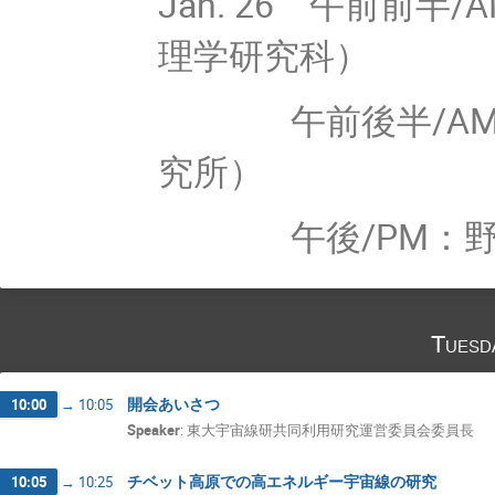
Jan. 26 午前前半/A
理学研究科）
午前後半/AM 2
究所）
午後/PM：
Tuesd
開会あいさつ
10:00
→
10:05
Speaker
:
東大宇宙線研共同利用研究運営委員会委員長
チベット高原での高エネルギー宇宙線の研究
10:05
→
10:25