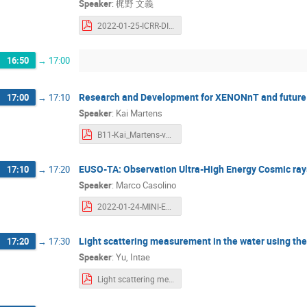
Speaker
:
梶野 文義
2022-01-25-ICRR-DIMS-kajino.pdf
16:50
→
17:00
Research and Development for XENONnT and future 
17:00
→
17:10
Speaker
:
Kai Martens
B11-Kai_Martens-v1.0.pdf
EUSO-TA: Observation Ultra-High Energy Cosmic rays
17:10
→
17:20
Speaker
:
Marco Casolino
2022-01-24-MINI-EUSO__Joint_work_ICRR.pdf
Light scattering measurement in the water using t
17:20
→
17:30
Speaker
:
Yu, Intae
Light scattering measurement - ICRR (20220125).pdf