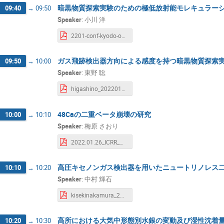
暗黒物質探索実験のための極低放射能モレキュラー
09:40
→
09:50
Speaker
:
小川 洋
2201-conf-kyodo-ogawa-MS.pdf
ガス飛跡検出器方向による感度を持つ暗黒物質探索
09:50
→
10:00
Speaker
:
東野 聡
higashino_202201_ICRR_wbu.pdf
48Caの二重ベータ崩壊の研究
10:00
→
10:10
Speaker
:
梅原 さおり
2022.01.26_ICRR_Umehara.pdf
高圧キセノンガス検出器を用いたニュートリノレス
10:10
→
10:20
Speaker
:
中村 輝石
kisekinakamura_20220126_ICRR.pdf
高所における大気中形態別水銀の変動及び湿性沈着
10:20
→
10:30