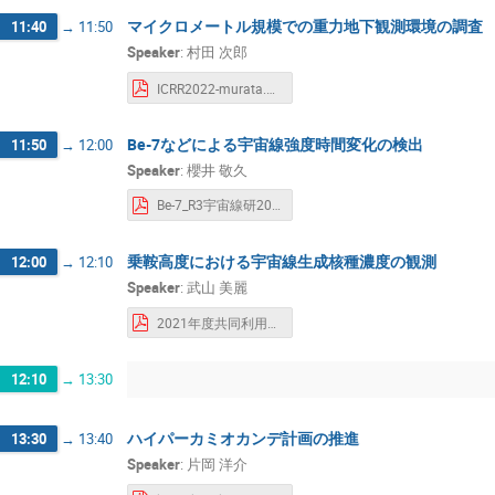
マイクロメートル規模での重力地下観測環境の調査
11:40
→
11:50
Speaker
:
村田 次郎
ICRR2022-murata.pdf
Be-7などによる宇宙線強度時間変化の検出
11:50
→
12:00
Speaker
:
櫻井 敬久
Be-7_R3宇宙線研20220126.pdf
乗鞍高度における宇宙線生成核種濃度の観測
12:00
→
12:10
Speaker
:
武山 美麗
2021年度共同利用研究成果発表会_takeyama_upload.pdf
12:10
→
13:30
ハイパーカミオカンデ計画の推進
13:30
→
13:40
Speaker
:
片岡 洋介