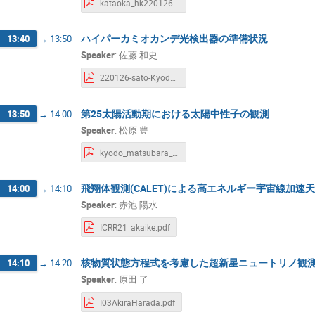
kataoka_hk220126_kyodo.pdf
ハイパーカミオカンデ光検出器の準備状況
13:40
→
13:50
Speaker
:
佐藤 和史
220126-sato-KyodoRiyo-HKPMT_v2.pdf
第25太陽活動期における太陽中性子の観測
13:50
→
14:00
Speaker
:
松原 豊
kyodo_matsubara_220126.pdf
飛翔体観測(CALET)による高エネルギー宇宙線加速
14:00
→
14:10
Speaker
:
赤池 陽水
ICRR21_akaike.pdf
核物質状態方程式を考慮した超新星ニュートリノ観
14:10
→
14:20
Speaker
:
原田 了
I03AkiraHarada.pdf