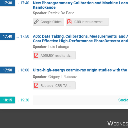
New Photogrammetry Calibration and Machine Learn
17:30
→
17:40
Kamiokande
Speaker
:
Patrick De Perio
Google Slides
ICRR Inter-university Report Jan. 2022.pdf
A05: Data Taking, Calibrations, Measurements and 
17:40
→
17:50
Cost Effective High-Performance PhotoDetector ant
Speaker
:
Luis Labarga
A05&B01results_sk-hk_ll20220125.pdf
Ultra-high-energy cosmic-ray origin studies with th
17:50
→
18:00
Speaker
:
Grigory I. Rubtsov
Rubtsov_ICRR_TA_2021FY.pdf
Socia
18:15
→
19:30
Wednes