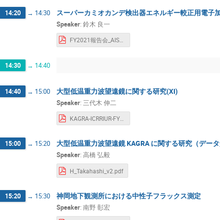
スーパーカミオカンデ検出器エネルギー較正用電子
14:20
→
14:30
Speaker
:
鈴木 良一
FY2021報告会_AIST_suzuki.pdf
14:30
→
14:40
大型低温重力波望遠鏡に関する研究(XI)
14:40
→
15:00
Speaker
:
三代木 伸二
KAGRA-ICRRIUR-FY2021.pdf
大型低温重力波望遠鏡 KAGRA に関する研究（デー
15:00
→
15:20
Speaker
:
高橋 弘毅
H_Takahashi_v2.pdf
神岡地下観測所における中性子フラックス測定
15:20
→
15:30
Speaker
:
南野 彰宏