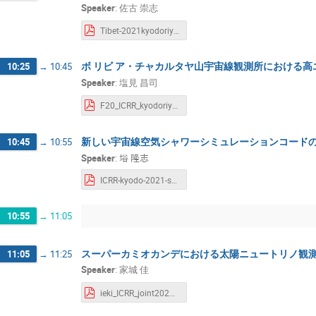
Speaker
:
佐古 崇志
Tibet-2021kyodoriyo.pdf
ボ リビ ア・チャカルタヤ山宇宙線観測所における高
10:25
→
10:45
Speaker
:
塩見 昌司
F20_ICRR_kyodoriyo_2021_ALPACA.pdf
新しい宇宙線空気シャワーシミュレーションコード
10:45
→
10:55
Speaker
:
﨏 隆志
ICRR-kyodo-2021-sako.pdf
10:55
→
11:05
スーパーカミオカンデにおける太陽ニュートリノ観測と
11:05
→
11:25
Speaker
:
家城 佳
ieki_ICRR_joint2022.pdf