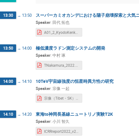
スーパーカミオカンデにおける陽子崩壊探索と大気
13:30
→
13:50
Speaker
:
田代 拓也
A01_2_KyodoKenkyu_SKatmpd_tashiro_20220125.pdf
極低濃度ラドン測定システムの開発
13:50
→
14:00
Speaker
:
中村 琢
TNakamura_2022.pdf
10TeV宇宙線強度の恒星時異方性の研究
14:00
→
14:10
Speaker
:
宗像 一起
宗像（Tibet・SK）.pdf
東海to神岡長基線ニュートリノ実験T2K
14:10
→
14:20
Speaker
:
小川 智久
ICRRreport2022_v2_Ogawa.pdf