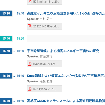
B04_minamiino_20220125.pdf
高純度ゲルマニウム検出器を用いたSK-Gd計画等の
15:30
→
15:40
Speaker
:
市村 晃一
202201-ICRRkyodo-ichimura-Ge.pdf
15:40
→
15:50
宇宙線望遠鏡による極高エネルギー宇宙線の研究
15:50
→
16:30
Speaker
:
有働 慈治
kyodoriyo220125_TA-udo.pdf
Knee領域および最高エネルギー領域での宇宙線反応
16:30
→
16:40
Speaker
:
毛受 弘彰
ICRRkyodo_2021_Menjo.pdf
高感度CMOSカメラシステムによる高速飛翔暗黒物
16:40
→
16:50