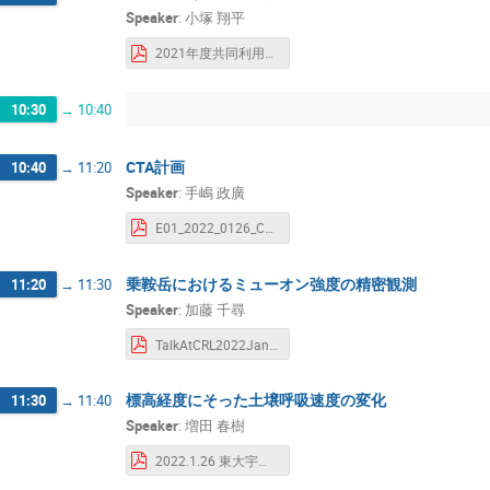
Speaker
:
小塚 翔平
2021年度共同利用発表会資料 (2).pdf
10:30
→
10:40
CTA計画
10:40
→
11:20
Speaker
:
手嶋 政廣
E01_2022_0126_CTA共同利用.pdf
乗鞍岳におけるミューオン強度の精密観測
11:20
→
11:30
Speaker
:
加藤 千尋
TalkAtCRL2022Jan_D02.pdf
標高経度にそった土壌呼吸速度の変化
11:30
→
11:40
Speaker
:
増田 春樹
2022.1.26 東大宇宙線研究所 発表会 増田.pdf