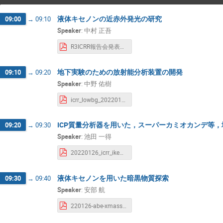
液体キセノンの近赤外発光の研究
09:00
→
09:10
Speaker
:
中村 正吾
R3ICRR報告会発表nakamura_final.pdf
地下実験のための放射能分析装置の開発
09:10
→
09:20
Speaker
:
中野 佑樹
icrr_lowbg_20220126_upload.pdf
ICP質量分析器を用いた，スーパーカミオカンデ
09:20
→
09:30
Speaker
:
池田 一得
20220126_icrr_ikeda.pdf
液体キセノンを用いた暗黒物質探索
09:30
→
09:40
Speaker
:
安部 航
220126-abe-xmass.pdf