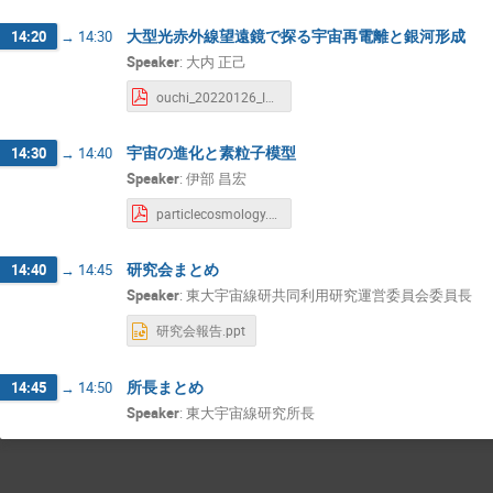
大型光赤外線望遠鏡で探る宇宙再電離と銀河形成
14:20
→
14:30
Speaker
:
大内 正己
ouchi_20220126_ICRRkyoudouriyou.pdf
宇宙の進化と素粒子模型
14:30
→
14:40
Speaker
:
伊部 昌宏
particlecosmology.pdf
研究会まとめ
14:40
→
14:45
Speaker
:
東大宇宙線研共同利用研究運営委員会委員長
研究会報告.ppt
所長まとめ
14:45
→
14:50
Speaker
:
東大宇宙線研究所長